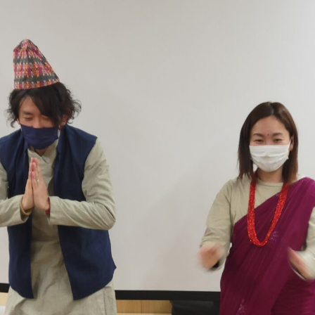
ケンパの保育
ケンパの各園
法人概要
ケンパ西馬込園
IR情報
ケンパ高田園
お問い合わ
ケンパ池上園
ケンパ井の頭本園・分園
園見学に関す
チャイルドデイケア ケンパ井の頭
採用に関する
côté kenpa