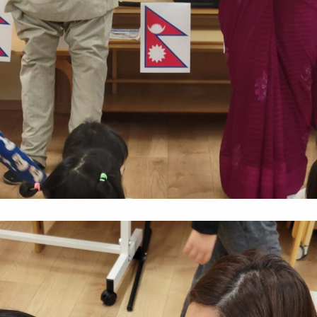
NPO会員専
ケンパのNPO活動
お知らせ
SDGs奨学金
Lunch Trip
先輩職員に
木とのふれあい
カンボジア研修記
ケンパの活
イスラエル研修記
ケンパの採用