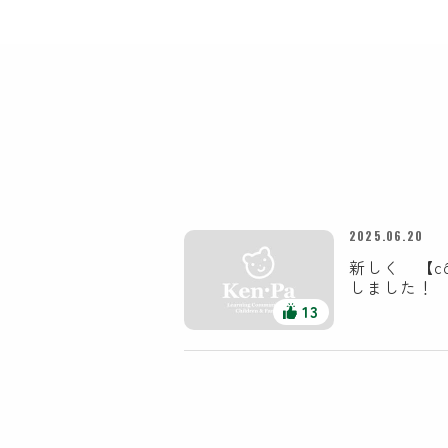
2025.06.20
新しく 【cô
しました
13
特定非営利活動法人
ケンパ・ラーニング・コミュニティ協会
〒181-0001
東京都三鷹市井の頭2-14-6
TEL:0120-307-115
FAX:0422-49-9850