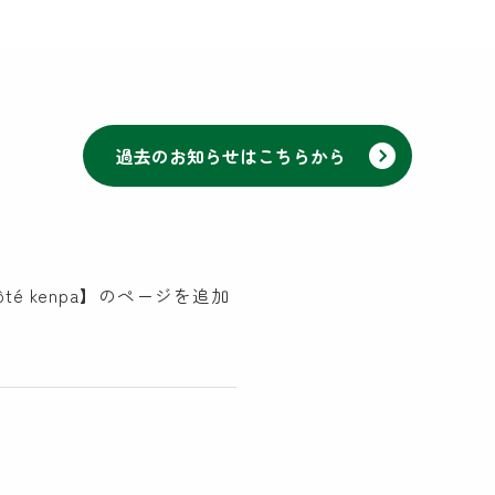
過去のお知らせはこちらから
ケンパの保育
ケンパの各園
法人概要
té kenpa】のページを追加
ケンパ西馬込園
IR情報
！
ケンパ高田園
お問い合わ
ケンパ池上園
ケンパ井の頭本園・分園
園見学に関す
チャイルドデイケア ケンパ井の頭
採用に関する
côté kenpa
NPO会員専