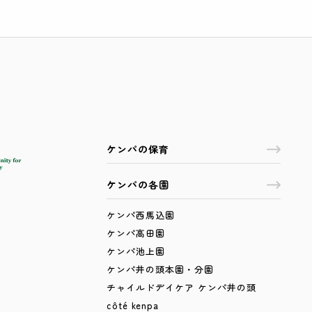
ケンパのNPO活動
お知らせ
SDGs奨学金
Lunch Trip
先輩職員に
木とのふれあい
カンボジア研修記
ケンパの活
イスラエル研修記
ケンパの採用
ケンパの保育
ケンパの各園
ケンパ西馬込園
ケンパ高田園
ケンパ池上園
ケンパ井の頭本園・分園
チャイルドデイケア ケンパ井の頭
côté kenpa