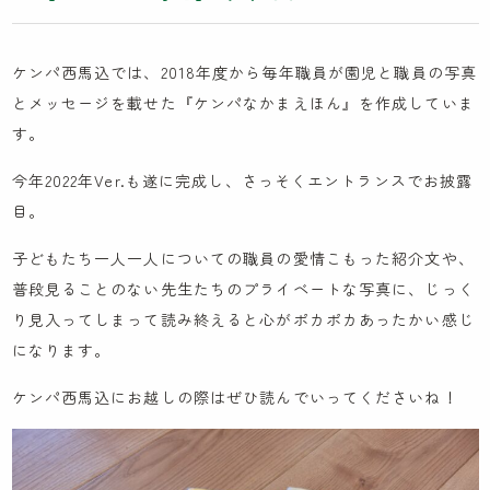
木とのふれあい
カンボジア研修記
ケンパ西馬込では、2018年度から毎年職員が園児と職員の写真
イスラエル研修記
とメッセージを載せた『ケンパなかまえほん』を作成していま
ケンパの採用
す。
今年2022年Ver.も遂に完成し、さっそくエントランスでお披露
目。
法人概要
子どもたち一人一人についての職員の愛情こもった紹介文や、
IR情報
普段見ることのない先生たちのプライベートな写真に、じっく
り見入ってしまって読み終えると心がポカポカあったかい感じ
お問い合わせ
になります。
園見学に関するお問い合わせ
ケンパ西馬込にお越しの際はぜひ読んでいってくださいね！
採用に関するお問い合わせ
NPO会員専用ページはこちら