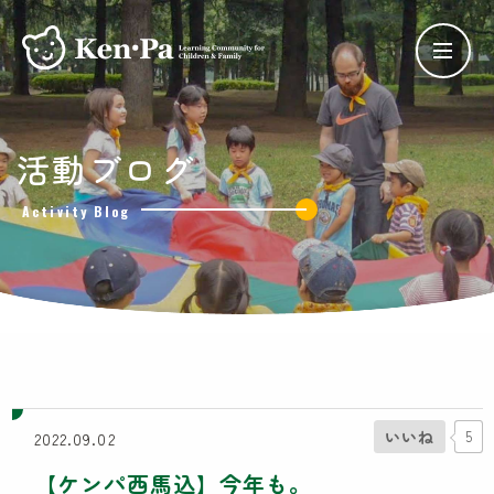
ケンパの保育
活動ブログ
ケンパの各園
Activity Blog
ケンパ西馬込園
ケンパ高田園
ケンパ池上園
ケンパ井の頭本園・分園
チャイルドデイケア ケンパ井の頭
côté kenpa
ケンパのNPO活動
いいね
5
2022.09.02
SDGs奨学金
【ケンパ西馬込】今年も。
Lunch Trip