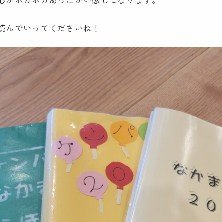
心がポカポカあったかい感じになります。
読んでいってくださいね！
ケンパの保育
ケンパの各園
法人概要
ケンパ西馬込園
IR情報
ケンパ高田園
お問い合わ
ケンパ池上園