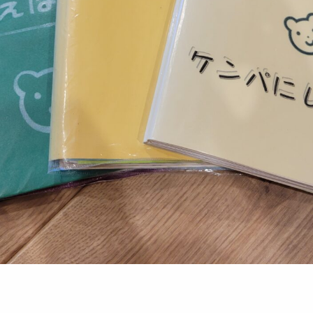
ケンパ井の頭本園・分園
園見学に関す
チャイルドデイケア ケンパ井の頭
採用に関する
côté kenpa
NPO会員専
ケンパのNPO活動
お知らせ
SDGs奨学金
Lunch Trip
先輩職員に
木とのふれあい
カンボジア研修記
ケンパの活
イスラエル研修記
ケンパの採用