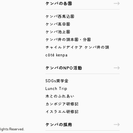
ケンパの各園
ケンパ西馬込園
ケンパ高田園
ケンパ池上園
ケンパ井の頭本園・分園
チャイルドデイケア ケンパ井の頭
côté kenpa
ケンパのNPO活動
SDGs奨学金
Lunch Trip
木とのふれあい
カンボジア研修記
イスラエル研修記
ケンパの採用
 Reserved.