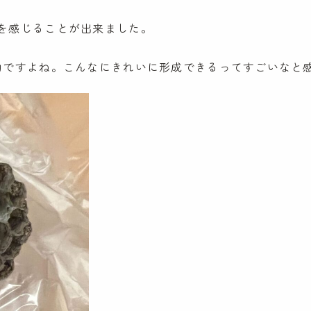
を感じることが出来ました。
的ですよね。こんなにきれいに形成できるってすごいなと
ケンパの保育
ケンパの各園
法人概要
ケンパ西馬込園
IR情報
ケンパ高田園
お問い合わ
ケンパ池上園
ケンパ井の頭本園・分園
園見学に関す
チャイルドデイケア ケンパ井の頭
採用に関する
côté kenpa