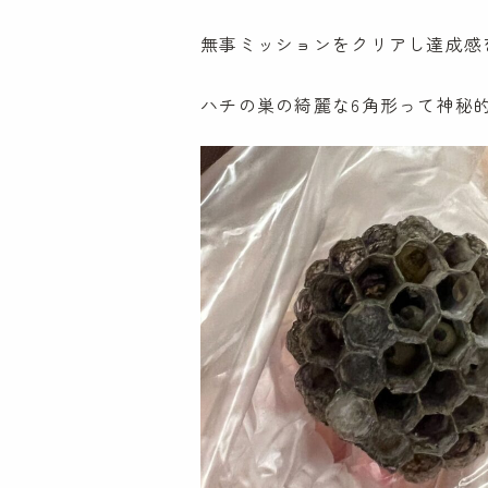
無事ミッションをクリアし達成感
ハチの巣の綺麗な6角形って神秘
特定非営利活動法人
ケンパ・ラーニング・コミュニティ協会
〒181-0001
東京都三鷹市井の頭2-14-6
TEL:0120-307-115