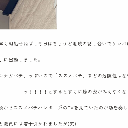
早く対処せねば…今日はちょうど地域の話し合いでケンパ
手に出動しました。
シナガバチ」っぽいので「スズメバチ」ほどの危険性はな
―――――ッ！！！！とするとすぐに蜂の姿がみえなくな
頃からススメバチハンター系のTVを見ていたのが功を奏
と職員には若干引かれましたが(笑)