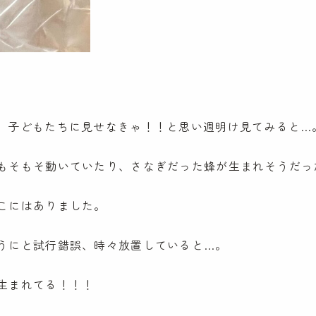
NPO会員専
ケンパのNPO活動
お知らせ
SDGs奨学金
Lunch Trip
先輩職員に
木とのふれあい
カンボジア研修記
ケンパの活
イスラエル研修記
。子どもたちに見せなきゃ！！と思い週明け見てみると…
ケンパの採用
もそもそ動いていたり、さなぎだった蜂が生まれそうだっ
こにはありました。
うにと試行錯誤、時々放置していると…。
生まれてる！！！