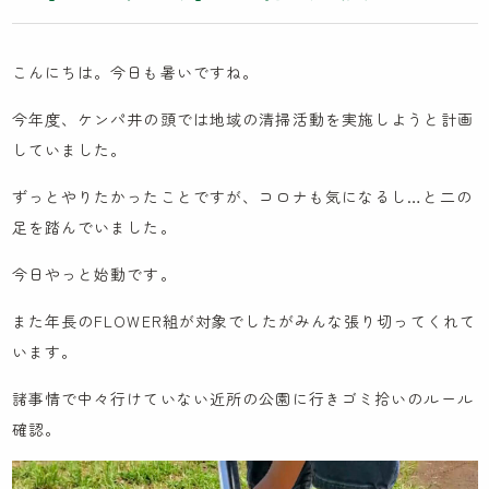
木とのふれあい
カンボジア研修記
こんにちは。今日も暑いですね。
イスラエル研修記
今年度、ケンパ井の頭では地域の清掃活動を実施しようと計画
ケンパの採用
していました。
ずっとやりたかったことですが、コロナも気になるし…と二の
足を踏んでいました。
法人概要
今日やっと始動です。
IR情報
また年長のFLOWER組が対象でしたがみんな張り切ってくれて
お問い合わせ
います。
園見学に関するお問い合わせ
諸事情で中々行けていない近所の公園に行きゴミ拾いのルール
採用に関するお問い合わせ
確認。
NPO会員専用ページはこちら