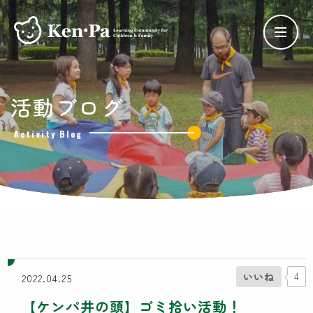
ケンパの保育
活動ブログ
ケンパの各園
Activity Blog
ケンパ西馬込園
ケンパ高田園
ケンパ池上園
ケンパ井の頭本園・分園
チャイルドデイケア ケンパ井の頭
côté kenpa
ケンパのNPO活動
いいね
4
2022.04.25
SDGs奨学金
【ケンパ井の頭】ゴミ拾い活動！
Lunch Trip