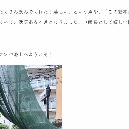
たくさん飲んでくれた！嬉しい」という声や、「この絵本
ていて、活気ある４月となりました。（園長として嬉しい
ケンパ池上へようこそ！
ケンパの保育
ケンパの各園
法人概要
ケンパ西馬込園
IR情報
ケンパ高田園
お問い合わ
ケンパ池上園
ケンパ井の頭本園・分園
園見学に関す
チャイルドデイケア ケンパ井の頭
採用に関する
côté kenpa
NPO会員専