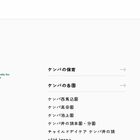
ケンパの保育
ケンパの各園
ケンパ西馬込園
ケンパ高田園
ケンパ池上園
ケンパ井の頭本園・分園
チャイルドデイケア ケンパ井の頭
côté kenpa