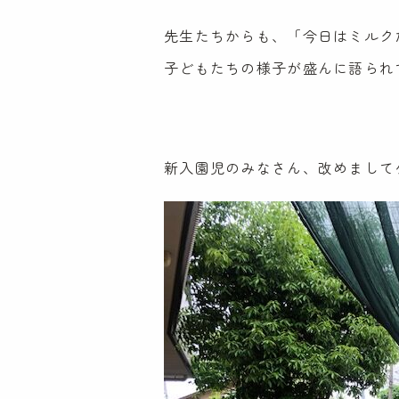
先生たちからも、「今日はミルク
子どもたちの様子が盛んに語られ
新入園児のみなさん、改めまして
特定非営利活動法人
ケンパ・ラーニング・コミュニティ協会
〒181-0001
東京都三鷹市井の頭2-14-6
TEL:0120-307-115
FAX:0422-49-9850