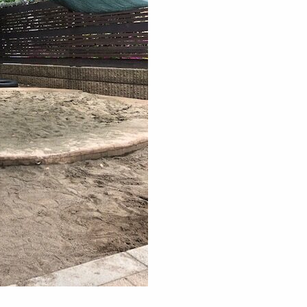
ケンパのNPO活動
お知らせ
SDGs奨学金
Lunch Trip
先輩職員に
木とのふれあい
カンボジア研修記
ケンパの活
イスラエル研修記
ケンパの採用