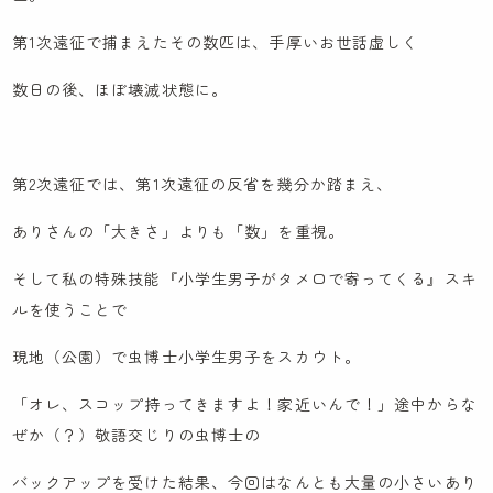
第1次遠征で捕まえたその数匹は、手厚いお世話虚しく
数日の後、ほぼ壊滅状態に。
第2次遠征では、第1次遠征の反省を幾分か踏まえ、
ありさんの「大きさ」よりも「数」を重視。
そして私の特殊技能『小学生男子がタメ口で寄ってくる』スキ
ルを使うことで
現地（公園）で虫博士小学生男子をスカウト。
「オレ、スコップ持ってきますよ！家近いんで！」途中からな
ぜか（？）敬語交じりの虫博士の
バックアップを受けた結果、今回はなんとも大量の小さいあり