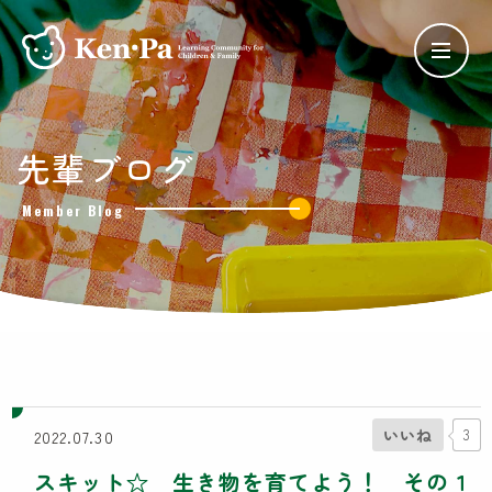
ケンパの保育
先輩ブログ
ケンパの各園
Member Blog
ケンパ西馬込園
ケンパ高田園
ケンパ池上園
ケンパ井の頭本園・分園
チャイルドデイケア ケンパ井の頭
côté kenpa
ケンパのNPO活動
いいね
3
2022.07.30
SDGs奨学金
スキット☆ 生き物を育てよう！ その１
Lunch Trip