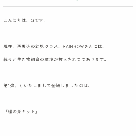
木とのふれあい
カンボジア研修記
こんにちは、Qです。
イスラエル研修記
ケンパの採用
現在、西馬込の幼児クラス、RAINBOWさんには、
続々と生き物飼育の環境が投入されつつあります。
法人概要
IR情報
第1弾、といたしまして登場しましたのは、
お問い合わせ
園見学に関するお問い合わせ
『蟻の巣キット』
採用に関するお問い合わせ
NPO会員専用ページはこちら