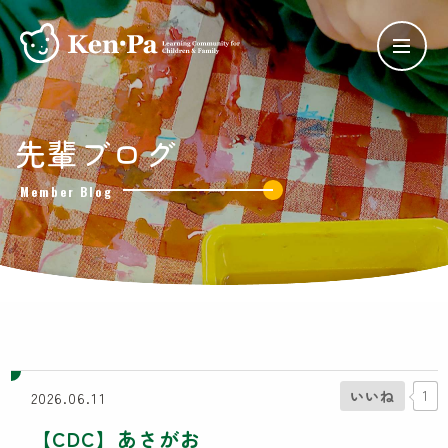
ケンパの保育
先輩ブログ
ケンパの各園
Member Blog
ケンパ西馬込園
ケンパ高田園
ケンパ池上園
ケンパ井の頭本園・分園
チャイルドデイケア ケンパ井の頭
côté kenpa
ケンパのNPO活動
いいね
1
2026.06.11
SDGs奨学金
【CDC】あさがお
Lunch Trip