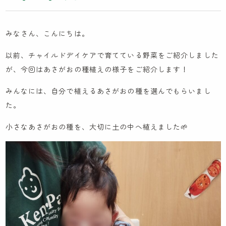
木とのふれあい
カンボジア研修記
みなさん、こんにちは。
イスラエル研修記
以前、チャイルドデイケアで育てている野菜をご紹介しました
ケンパの採用
が、今回はあさがおの種植えの様子をご紹介します！
みんなには、自分で植えるあさがおの種を選んでもらいまし
た。
法人概要
小さなあさがおの種を、大切に土の中へ植えました🌱
IR情報
お問い合わせ
園見学に関するお問い合わせ
採用に関するお問い合わせ
NPO会員専用ページはこちら