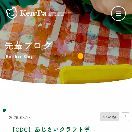
ケンパの保育
先輩ブログ
ケンパの各園
Member Blog
ケンパ西馬込園
ケンパ高田園
ケンパ池上園
ケンパ井の頭本園・分園
チャイルドデイケア ケンパ井の頭
côté kenpa
ケンパのNPO活動
いいね
2
2026.05.13
SDGs奨学金
【CDC】あじさいクラフト☔
Lunch Trip