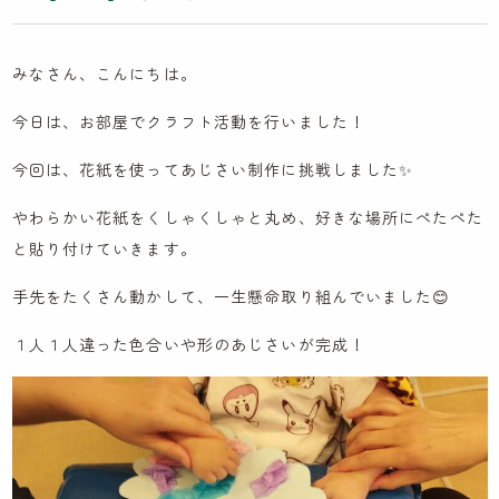
木とのふれあい
カンボジア研修記
みなさん、こんにちは。
イスラエル研修記
今日は、お部屋でクラフト活動を行いました！
ケンパの採用
今回は、花紙を使ってあじさい制作に挑戦しました✨️
やわらかい花紙をくしゃくしゃと丸め、好きな場所にぺたぺた
法人概要
と貼り付けていきます。
IR情報
手先をたくさん動かして、一生懸命取り組んでいました😊
お問い合わせ
１人１人違った色合いや形のあじさいが完成！
園見学に関するお問い合わせ
採用に関するお問い合わせ
NPO会員専用ページはこちら