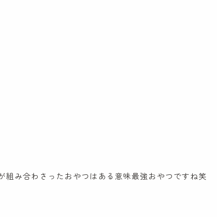
ケンパ西馬込園
IR情報
ケンパ高田園
お問い合わ
ケンパ池上園
ケンパ井の頭本園・分園
園見学に関す
チャイルドデイケア ケンパ井の頭
採用に関する
côté kenpa
NPO会員専
ケンパのNPO活動
お知らせ
SDGs奨学金
Lunch Trip
先輩職員に
木とのふれあい
カンボジア研修記
ケンパの活
イスラエル研修記
が組み合わさったおやつはある意味最強おやつですね笑
ケンパの採用