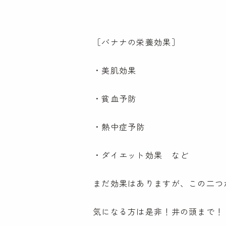
特定非営利活動法人
ケンパ・ラーニング・コミュニティ協会
［バナナの栄養効果］
〒181-0001
東京都三鷹市井の頭2-14-6
・美肌効果
TEL:0120-307-115
FAX:0422-49-9850
・貧血予防
・熱中症予防
プライバシーポリシー
・ダイエット効果 など
まだ効果はありますが、この二つ
気になる方は是非！井の頭まで！