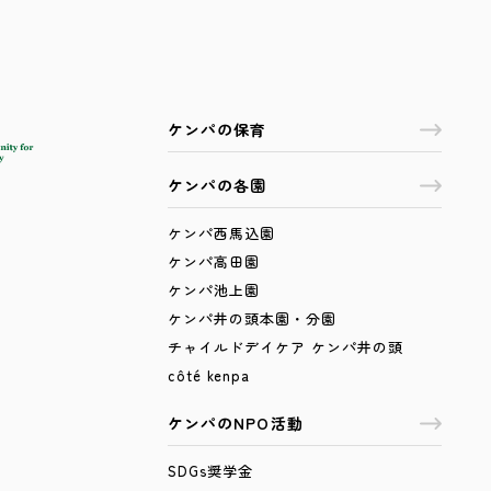
ケンパの保育
ケンパの各園
ケンパ西馬込園
ケンパ高田園
ケンパ池上園
ケンパ井の頭本園・分園
チャイルドデイケア ケンパ井の頭
côté kenpa
ケンパのNPO活動
SDGs奨学金