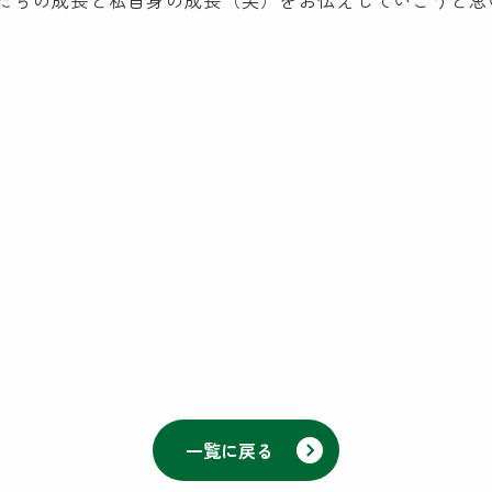
たちの成長と私自身の成長（笑）をお伝えしていこうと思
côté kenpa
NPO会員専
ケンパのNPO活動
お知らせ
SDGs奨学金
Lunch Trip
先輩職員に
木とのふれあい
カンボジア研修記
ケンパの活
イスラエル研修記
ケンパの採用
一覧に戻る