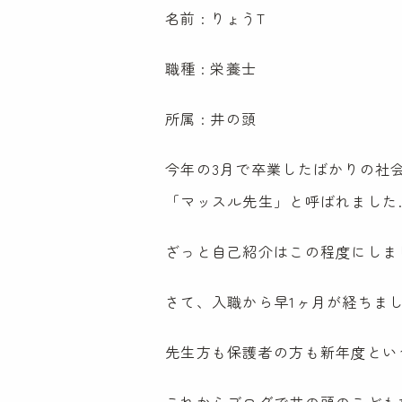
名前 : りょうT
職種 : 栄養士
所属 : 井の頭
今年の3月で卒業したばかりの社
「マッスル先生」と呼ばれました
ざっと自己紹介はこの程度にしま
さて、入職から早1ヶ月が経ちま
特定非営利活動法人
ケンパ・ラーニング・コミュニティ協会
先生方も保護者の方も新年度とい
〒181-0001
東京都三鷹市井の頭2-14-6