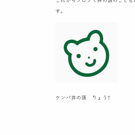
これからブログで井の頭のこども
TEL:0120-307-115
FAX:0422-49-9850
す。
プライバシーポリシー
ケンパ井の頭 りょうT