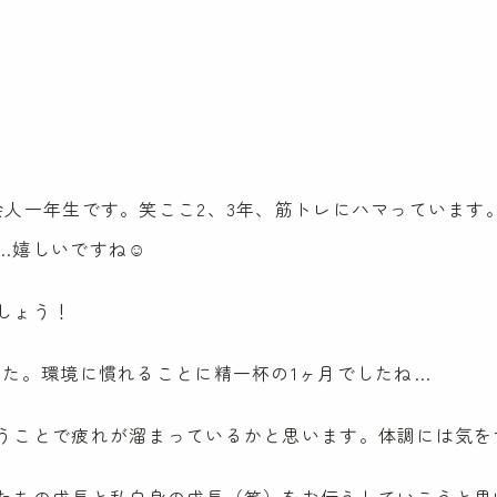
会人一年生です。笑ここ2、3年、筋トレにハマっています
…嬉しいですね☺️
ケンパの保育
ケンパの各園
しょう！
法人概要
ケンパ西馬込園
IR情報
した。環境に慣れることに精一杯の1ヶ月でしたね…
ケンパ高田園
お問い合わ
ケンパ池上園
うことで疲れが溜まっているかと思います。体調には気を
ケンパ井の頭本園・分園
園見学に関す
チャイルドデイケア ケンパ井の頭
採用に関する