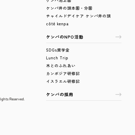
ケンパ池上園
ケンパ井の頭本園・分園
チャイルドデイケア ケンパ井の頭
côté kenpa
ケンパのNPO活動
SDGs奨学金
Lunch Trip
木とのふれあい
カンボジア研修記
イスラエル研修記
ケンパの採用
 Reserved.