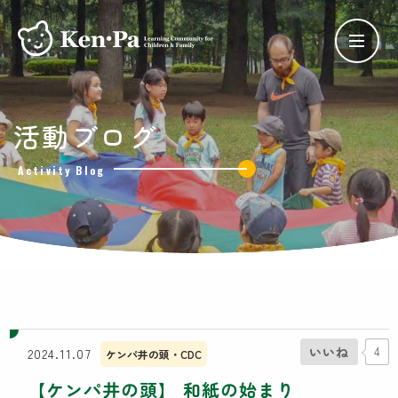
ケンパの保育
活動ブログ
ケンパの各園
Activity Blog
ケンパ西馬込園
ケンパ高田園
ケンパ池上園
ケンパ井の頭本園・分園
チャイルドデイケア ケンパ井の頭
côté kenpa
ケンパのNPO活動
いいね
4
2024.11.07
ケンパ井の頭・CDC
SDGs奨学金
【ケンパ井の頭】 和紙の始まり
Lunch Trip