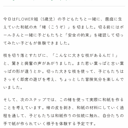
木とのふれあい
カンボジア研修記
今日はFLOWER組（5歳児）の子どもたちと一緒に、園庭に生
イスラエル研修記
えていた和紙の木「楮（こうぞ）」を切ました。切る前にはポ
ケンパの採用
ールさんと一緒に子どもたちと「安全の約束」を確認して切っ
てみたい子どもが体験できました。
枝を切り落とすたびに、「こんなに大きな枝があるんだ！」
法人概要
と、驚きと興奮の声があがりました。また若い葉っぱと古い葉
っぱの形が違うとか。切った大きな枝を使って、子どもたちは
IR情報
さっそく即席の遊びを考え、ちょっとした冒険気分を楽しんで
お問い合わせ
いました。
園見学に関するお問い合わせ
そして、次のステップでは、この楮を使って実際に和紙を作る
採用に関するお問い合わせ
ことを考えています。楮の皮を剥き、和紙の材料にしていく過
程を通して、子どもたちは和紙作りの伝統に触れ、自分たちの
NPO会員専用ページはこちら
手で紙が作られていく様子を体験する予定です。