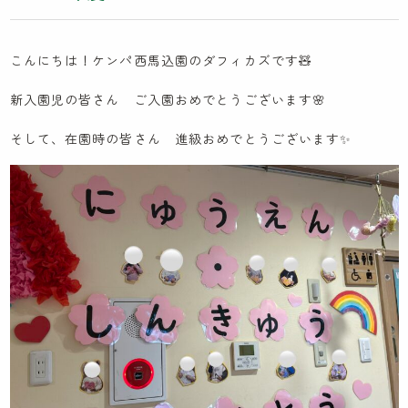
木とのふれあい
カンボジア研修記
こんにちは！ケンパ西馬込園のダフィカズです🧸
イスラエル研修記
新入園児の皆さん ご入園おめでとうございます🌸
ケンパの採用
そして、在園時の皆さん 進級おめでとうございます✨
法人概要
IR情報
お問い合わせ
園見学に関するお問い合わせ
採用に関するお問い合わせ
NPO会員専用ページはこちら