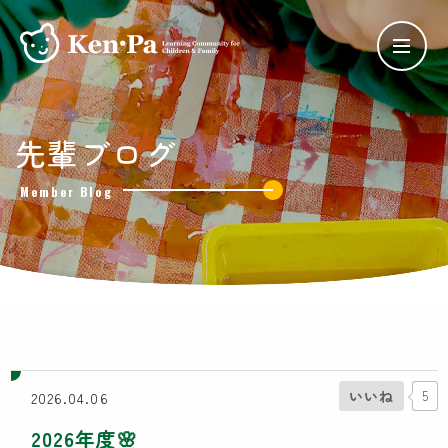
ケンパの保育
先輩ブログ
ケンパの各園
Member Blog
ケンパ西馬込園
ケンパ高田園
ケンパ池上園
ケンパ井の頭本園・分園
チャイルドデイケア ケンパ井の頭
côté kenpa
ケンパのNPO活動
いいね
5
2026.04.06
SDGs奨学金
2026年度🌸
Lunch Trip