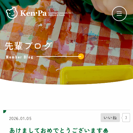
ケンパの保育
先輩ブログ
ケンパの各園
Member Blog
ケンパ西馬込園
ケンパ高田園
ケンパ池上園
ケンパ井の頭本園・分園
チャイルドデイケア ケンパ井の頭
côté kenpa
ケンパのNPO活動
いいね
3
2026.01.05
SDGs奨学金
あけましておめでとうございます🎍
Lunch Trip