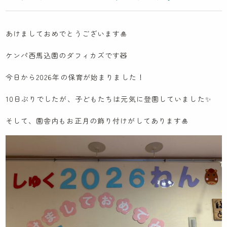
木とのふれあい
カンボジア研修記
あけましておめでとうございます🎍
イスラエル研修記
ケンパ西馬込園のダフィカズです🧸
ケンパの採用
今日から2026年の保育が始まりました！
10日ぶりでしたが、子どもたちは元気に登園していました✨
法人概要
そして、園舎内もお正月の飾り付けがしてあります🎍
IR情報
お問い合わせ
園見学に関するお問い合わせ
採用に関するお問い合わせ
NPO会員専用ページはこちら