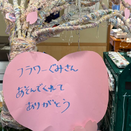
ケンパの各園
法人概要
ケンパ西馬込園
IR情報
ケンパ高田園
お問い合わ
ケンパ池上園
ケンパ井の頭本園・分園
園見学に関す
チャイルドデイケア ケンパ井の頭
採用に関する
côté kenpa
NPO会員専
ケンパのNPO活動
お知らせ
SDGs奨学金
Lunch Trip
先輩職員に
木とのふれあい
カンボジア研修記
ケンパの活
イスラエル研修記
ケンパの採用