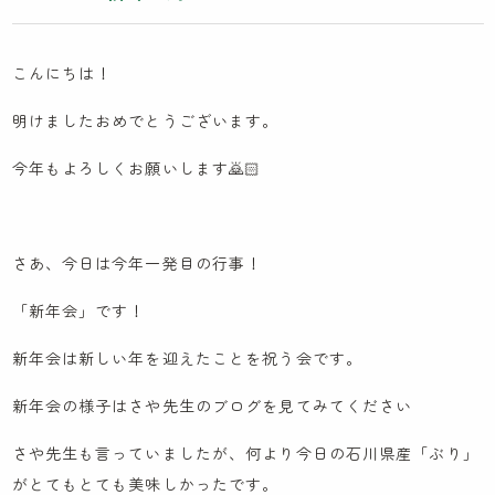
木とのふれあい
カンボジア研修記
こんにちは！
イスラエル研修記
明けましたおめでとうございます。
ケンパの採用
今年もよろしくお願いします🙇🏻
法人概要
さあ、今日は今年一発目の行事！
IR情報
「新年会」です！
お問い合わせ
新年会は新しい年を迎えたことを祝う会です。
園見学に関するお問い合わせ
新年会の様子はさや先生のブログを見てみてください
採用に関するお問い合わせ
さや先生も言っていましたが、何より今日の石川県産「ぶり」
NPO会員専用ページはこちら
がとてもとても美味しかったです。