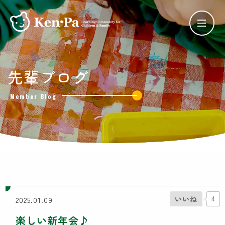
ケンパの保育
先輩ブログ
ケンパの各園
Member Blog
ケンパ西馬込園
ケンパ高田園
ケンパ池上園
ケンパ井の頭本園・分園
チャイルドデイケア ケンパ井の頭
côté kenpa
ケンパのNPO活動
いいね
4
2025.01.09
SDGs奨学金
楽しい新年会♪
Lunch Trip