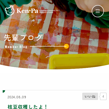
ケンパの保育
先輩ブログ
ケンパの各園
Member Blog
ケンパ西馬込園
ケンパ高田園
ケンパ池上園
ケンパ井の頭本園・分園
チャイルドデイケア ケンパ井の頭
côté kenpa
ケンパのNPO活動
いいね
4
2024.08.09
SDGs奨学金
枝豆収穫したよ！
Lunch Trip