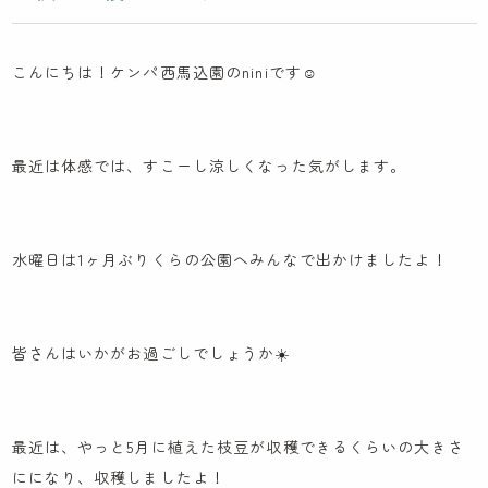
木とのふれあい
カンボジア研修記
こんにちは！ケンパ西馬込園のniniです☺︎
イスラエル研修記
ケンパの採用
最近は体感では、すこーし涼しくなった気がします。
法人概要
水曜日は1ヶ月ぶりくらの公園へみんなで出かけましたよ！
IR情報
お問い合わせ
皆さんはいかがお過ごしでしょうか☀️
園見学に関するお問い合わせ
採用に関するお問い合わせ
最近は、やっと5月に植えた枝豆が収穫できるくらいの大きさ
NPO会員専用ページはこちら
にになり、収穫しましたよ！